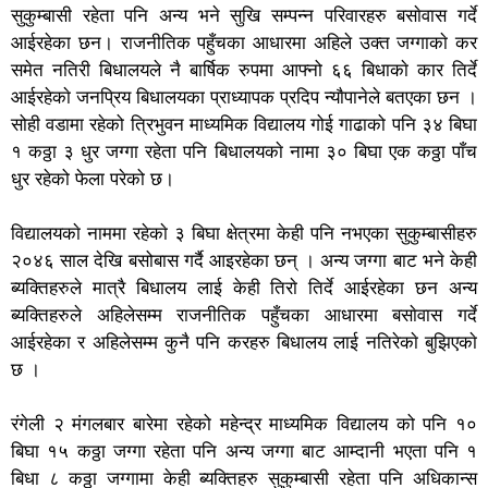
सुकुम्बासी रहेता पनि अन्य भने सुखि सम्पन्न परिवारहरु बसाेवास गर्दे
आईरहेका छन। राजनीतिक पहुँचका आधारमा अहिले उक्त जग्गाकाे कर
समेत नतिरी बिधालयले नै बार्षिक रुपमा आफ्नो ६६ बिधाकाे कार तिर्दे
आईरहेकाे जनप्रिय बिधालयका प्राध्यापक प्रदिप न्याैपानेले बतएका छन ।
सोही वडामा रहेको त्रिभुवन माध्यमिक विद्यालय गोई गाढाको पनि ३४ बिघा
१ कठ्ठा ३ धुर जग्गा रहेता पनि बिधालयकाे नामा ३० बिघा एक कठ्ठा पाँच
धुर रहेको फेला परेको छ।
विद्यालयकाे नाममा रहेकाे ३ बिघा क्षेत्रमा केही पनि नभएका सुकुम्बासीहरु
२०४६ साल देखि बसोबास गर्दै आइरहेका छन् । अन्य जग्गा बाट भने केही
ब्यक्तिहरुले मात्रै बिधालय लाई केही तिराे तिर्दे आईरहेका छन अन्य
ब्यक्तिहरुले अहिलेसम्म राजनीतिक पहुँचका आधारमा बसाेवास गर्दे
आईरहेका र अहिलेसम्म कुनै पनि करहरु बिधालय लाई नतिरेकाे बुझिएकाे
छ ।
रंगेली २ मंगलबार बारेमा रहेको महेन्द्र माध्यमिक विद्यालय को पनि १०
बिघा १५ कठ्ठा जग्गा रहेता पनि अन्य जग्गा बाट आम्दानी भएता पनि १
बिधा ८ कठ्ठा जग्गामा केही ब्यक्तिहरु सुकुम्बासी रहेता पनि अधिकान्स