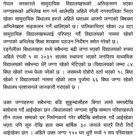
नेपाल सरकारले सामुदायिक विद्यालयहरूको अतिक्रमण भएका
जग्गाहरूको अभिलेख माग गर्न थालेपछि अहिले रंगेली नगरपालिका भित्र
रहेका सामुदायिक बिधालय हरुले अहिले धमाधम आफ्नो जग्गाको बिषयमा
अभिलेखहरु सङ्कलन गर्ने थालिएको छ। पालिकाभित्र रहेका २७ वटा
सामुदायिक विद्यालयहरूलाई परिपत्र गर्दै विद्यालयको नाममा रहेको
जग्गाको अभिलेख शिक्षा शाखामा पठाउन निर्देशन समेत गरेको छ।
रङ्गेलीका बिधालयहरु मध्ये सबैभन्दा बढी जग्गा भएको विद्यालयकाे रुपमा
अहिले रंगली १ मा २०३१ सालमा स्थापना भएको जनप्रिय माध्यमिक
विद्यालयकाे सबैभन्दा धेरै जग्गा रहेको भेटिएको छ।विद्यालयको जम्मा ८४
बिघा रहेको तथ्य फेला परेको छ । जसमध्ये दोहोरो दर्ता भएको १८ बिघा
रहेको र विद्यालयको नाममा रहेको लाल पुर्जामा ६६ बिघा जग्गा रहेको
बिधालय प्रशासनले जानकारी गराएको छ ।
उक्त जग्गाहरुमा सबैभन्दा बडि सुकुम्बासीहरु बिगत लामाे समयदेखि
बसाेवास गर्दे आईरहेका छन।बिधालयकाे जग्गामा सुखि सम्मान परिवारहरुले
तीन तल्ला सम्मकाे घर निर्माणकार्य गरेर बर्षेदेखि बसाेवास गर्दे आईरहेका
भएता पनि सुरु देखि हाल सम्म बार्षिक ३० जनाले मात्रै तिराेे तिर्दे
आईरहेका छन । अहिले उक्त जग्गा १५० घर धुरी मध्ये १ सय परिवारहरु