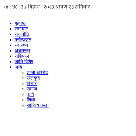
Skip
to
content
गृहपृष्ठ
समाचार
राजनीति
मनोरञ्जन
स्वास्थ्य
अर्थतन्त्र
राशिफल
जाति विशेष
अन्य
ताजा अपडेट
खेलकुद
विचार
समाज
कृषि
शिक्षा
साहित्य कला