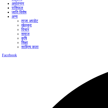
अर्थतन्त्र
राशिफल
जाति विशेष
अन्य
ताजा अपडेट
खेलकुद
विचार
समाज
कृषि
शिक्षा
साहित्य कला
Facebook