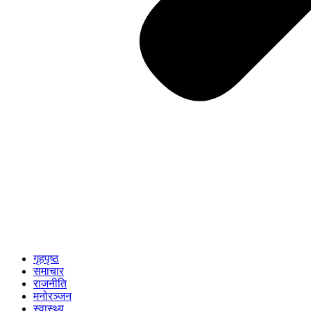
गृहपृष्ठ
समाचार
राजनीति
मनोरञ्जन
स्वास्थ्य