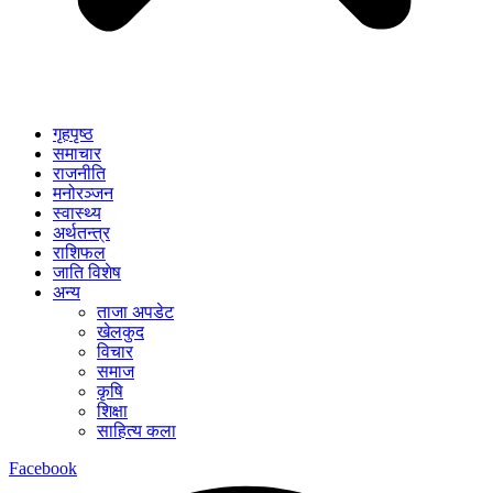
गृहपृष्ठ
समाचार
राजनीति
मनोरञ्जन
स्वास्थ्य
अर्थतन्त्र
राशिफल
जाति विशेष
अन्य
ताजा अपडेट
खेलकुद
विचार
समाज
कृषि
शिक्षा
साहित्य कला
Facebook