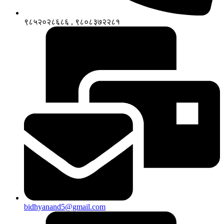
९८५२०२८६८६ , ९८०८३७२२८१
bidhyanand5@gmail.com