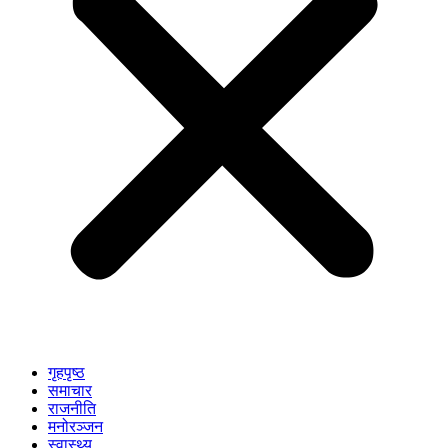
गृहपृष्ठ
समाचार
राजनीति
मनोरञ्जन
स्वास्थ्य