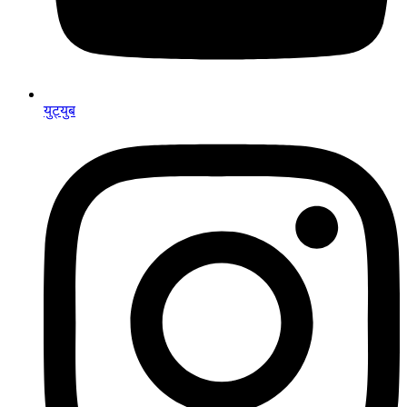
युट्युब