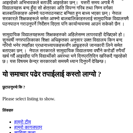
आइरहेको अभिभावकले बताउँदै आइरहेका छन्। यसरी समय अगाबै नै
विद्यालयहरू बन्द हुँदा सो क्षेत्रका अति विपन्न गरिब तथा निम्न वर्गका
बालबालिकाहरु आफ्नो पठनपाठनबाट बन्चित हुन बाध्य भएका छन्। नेपाल
सरकारले शिक्षकहरूले समेत आफ्नो बालबालिकाहरुलाई सामुदायिक विद्यालयमै
पठनपाठन गराउनुपर्ने निर्देशन दिएता पनि कार्यान्वयनमा आउन सकेको छैन ।
सामुदायिक विद्यालयहरूमा शिक्षकहरुकाे अहिलेसम्म लापरवाही देखिएको हो।
सुनवर्षी नगरपालिकाका शिक्षा अधिकृतका अनुसार उक्त विद्यालय किन बन्द
गरियो भनेर त्यहाँका प्रधानाध्यापकहरूसँग आफूहरुले जानकारी लिने समेत
बताएका छन् । नेपाल सरकारले सामुदायिक विद्यालयमा वर्षौने करोडौं रुपैयाँ
खर्च गर्दै आइरहँदा पनि विद्यार्थीको अवस्था भने दिनप्रतिदिन खस्किदै गइरहेको
छ। यस विषयम केन्द्र सरकारको समयमै ध्यान दिनुपर्ने देखिन्छ।
यो समाचार पढेर तपाईलाई कस्तो लाग्यो ?
छुटाउनुभयो कि ?
Please select listing to show.
लिंकहरु
हाम्रो टीम
हाम्रो कागजपत्र
साहित्य कला