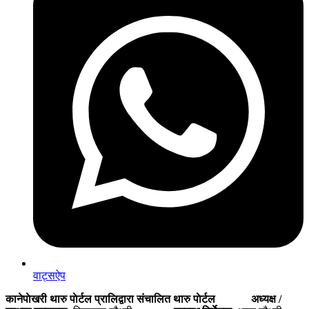
वाट्सऐप
कानेपाेखरी थारु पाेर्टल प्रालिद्वारा संचालित थारु पाेर्टल
अध्यक्ष /