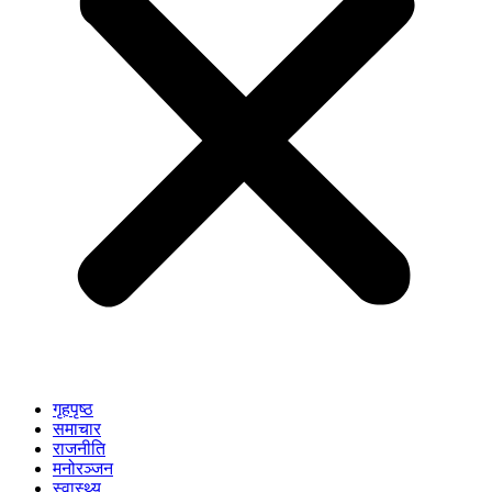
गृहपृष्ठ
समाचार
राजनीति
मनोरञ्जन
स्वास्थ्य