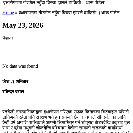
'वृक्षारोपणमा गाेडमेल नहुँदा बिरुवा झारले ढाकियाे ।थारू पाेर्टल'
Home
»
वृक्षारोपणमा गाेडमेल नहुँदा बिरुवा झारले ढाकियाे ।थारू पाेर्टल
May 23, 2026
विज्ञापन
No data was found
जेष्ठ ,९ शनिबार
रबिन्द्र बराल
रङ्गेली नगरपालिकाद्वारा वृक्षारोपण गरिएका सडक किनारका बिरुवाहरू घाँसले
ढाकिएकाे रहेता पनि संरक्षण भने हुन सकेको छैन । नगरले सौन्दर्यताका लागि
केही वर्ष अगाडि पालिकाले आफ्नो सिमाभित्र पर्ने चोप्राह बाेर्डरदेखि बक्राह पुल
सम्म र पूर्वमा मधुबनी चोकदेखि पश्चिममा बेताैना सम्मको सडककाे दायाँबायाँ