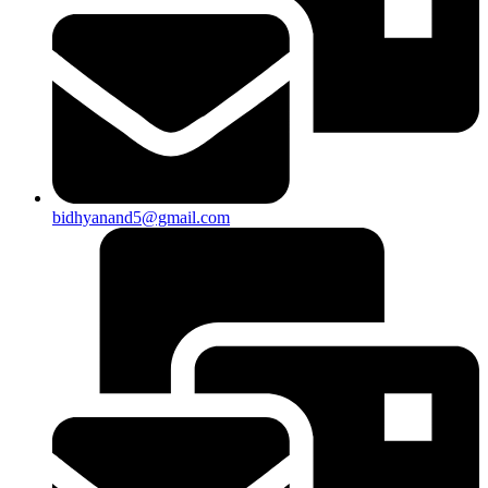
bidhyanand5@gmail.com