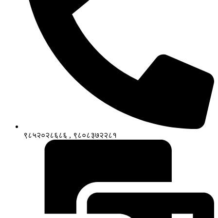
९८५२०२८६८६ , ९८०८३७२२८१