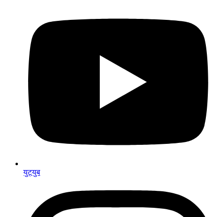
युट्युब