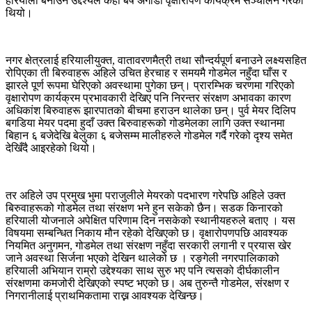
हरियाली बनाउने उद्देश्यले केही बर्ष अगाडी वृक्षारोपण कार्यक्रम सञ्चालन गरेको
थियो।
नगर क्षेत्रलाई हरियालीयुक्त, वातावरणमैत्री तथा सौन्दर्यपूर्ण बनाउने लक्ष्यसहित
रोपिएका ती बिरुवाहरू अहिले उचित हेरचाह र समयमै गोडमेल नहुँदा घाँस र
झारले पूर्ण रूपमा घेरिएको अवस्थामा पुगेका छन्। प्रारम्भिक चरणमा गरिएको
वृक्षारोपण कार्यक्रम प्रभावकारी देखिए पनि निरन्तर संरक्षण अभावका कारण
अधिकांश बिरुवाहरू झारपातको बीचमा हराउन थालेका छन्। पुर्व मेयर दिलिप
बगडिया मेयर पदमा हुदाँ उक्त बिरुवाहरूको गोडमेलका लागि उक्त स्थानमा
बिहान ६ बजेदेखि बेलुका ६ बजेसम्म मालीहरुले गोडमेल गर्दै गरेको दृश्य समेत
देखिँदै आइरहेको थियो।
तर अहिले उप प्रमुख भुमा पराजुलीले मेयरकाे पदभारण गरेपछि अहिले उक्त
बिरुवाहरूको गोडमेल तथा संरक्षण भने हुन सकेको छैन। सडक किनारको
हरियाली योजनाले अपेक्षित परिणाम दिन नसकेको स्थानीयहरुले बताए । यस
विषयमा सम्बन्धित निकाय मौन रहेको देखिएको छ। वृक्षारोपणपछि आवश्यक
नियमित अनुगमन, गोडमेल तथा संरक्षण नहुँदा सरकारी लगानी र प्रयास खेर
जाने अवस्था सिर्जना भएको देखिन थालेको छ । रङ्गेली नगरपालिकाको
हरियाली अभियान राम्रो उद्देश्यका साथ सुरु भए पनि त्यसको दीर्घकालीन
संरक्षणमा कमजोरी देखिएको स्पष्ट भएको छ। अब तुरुन्तै गोडमेल, संरक्षण र
निगरानीलाई प्राथमिकतामा राख्न आवश्यक देखिन्छ।