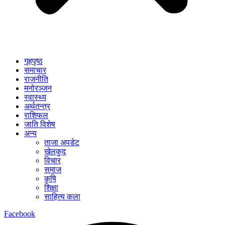
गृहपृष्ठ
समाचार
राजनीति
मनोरञ्जन
स्वास्थ्य
अर्थतन्त्र
राशिफल
जाति विशेष
अन्य
ताजा अपडेट
खेलकुद
विचार
समाज
कृषि
शिक्षा
साहित्य कला
Facebook