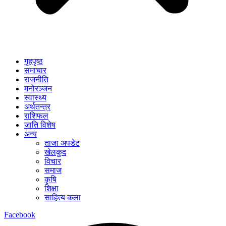
गृहपृष्ठ
समाचार
राजनीति
मनोरञ्जन
स्वास्थ्य
अर्थतन्त्र
राशिफल
जाति विशेष
अन्य
ताजा अपडेट
खेलकुद
विचार
समाज
कृषि
शिक्षा
साहित्य कला
Facebook