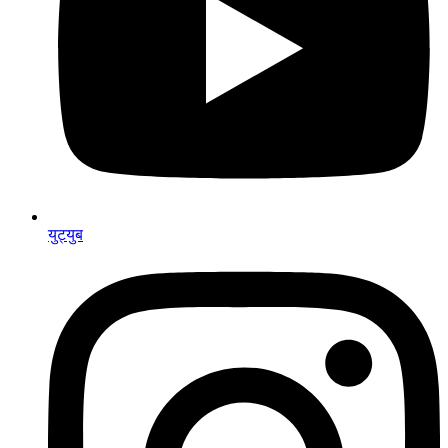
युट्युब