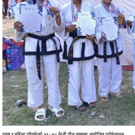
पुरुष र महिला दुवैतर्फको ४६–५० केजी तौल समूहमा आयोजित प्रोफेसनल