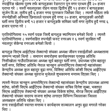
स्पाईरिङ खेलमा पुरुष तर्फ बागलुङका रेडस्टार पुन मगर प्रथम हुँदै २० हजार
प्राप्त गरे । यस्तै नवलपुरका रोहन यादव द्वितीय हुँदै १२ हजार र बागलुङका
सुर्जन वि.क. तृतीय हुदै ६ हजार नगद पुरस्कार जितेका थिए । त्यस्तै महिला तर्फ
रुपन्देहीकी अस्मिता छिनालले प्रथम हुदै नगद २० हजार, बागलुङकी आरोही
घर्ती मगर द्वितीय बन्दै १२ हजार र बागलुङकै समिका घर्ती मगर तृतीय हुदै नगद ६
हजार प्राप्त गरे ।
प्रतियोगितामा १५ स्वर्ण पदक जित्दै बागलुङ च्याम्पियन बनेको थियो । त्यस्तै
प्रतियोगितामा ८ स्वर्णसहित रुपन्देही फस्ट रनरअप र ६ स्वर्ण सुरक्षित गर्दै
नवलपुर सेकेन्ड रनरअप बनेको थियो ।
बागलुङ सिएच आईटीएफ तेक्वान्दो संघका अध्यक्ष जीवन रसाईलीको अध्यक्षतामा
सम्पन्न भएको थियो । समापन समारोहमा कार्यक्रमका प्रमुख अतिथि
निसीखोला गाउँपालिकाका अध्यक्ष सूर्य बहादुर घर्ती मगर, उपाध्यक्ष प्रेम बहादुर
घर्ती मगर, विशिष्ट अतिथि नेपाल चानहुन अन्तर्राष्ट्रिय तेक्वान्दो महासंघका
केन्द्रीय अध्यक्ष कुल बहादुर बुढा मगर, विशिष्ट अतिथि कोशी सिएच आईटिएफ
तेक्वान्दो संघका अध्यक्ष युवराज भुजेलले शुभकामना मन्तव्य दिएका थिए ।
त्यस्तै नेपाल चानहुन अन्तर्राष्ट्रिय तेक्वान्दो महासंघका केन्द्रीय उपाध्यक्ष आस्मा
श्रेष्ठ, कोशी सिएच आईटिएफ तेक्वान्दो संघका सचिव दिनेश सुब्बा, भक्तपुर
सिएच आईटिएफ तेक्वान्दो संघका अध्यक्ष विकेश श्रेष्ठ, मोरङ सिएच आईटिएफ
तेक्वान्दो संघका सदस्य सजना श्रेष्ठ लगाएत विभिन्न जिल्लाका जिल्ला
अध्यक्षहरु अतिथि रहेका थिए ।
रुना रसाईलीको स्वागत मन्तव्य र कार्यक्रम सञ्चालन अनुप बुढा मगरले गरेका
थिए ।