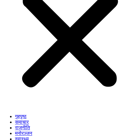
गृहपृष्ठ
समाचार
राजनीति
मनोरञ्जन
स्वास्थ्य