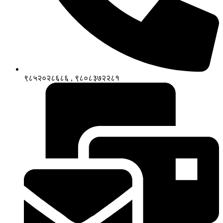
९८५२०२८६८६ , ९८०८३७२२८१