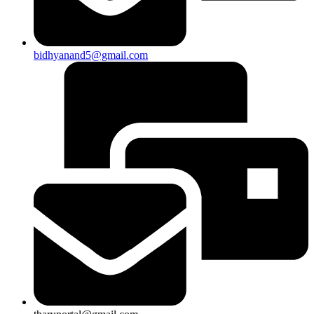
bidhyanand5@gmail.com