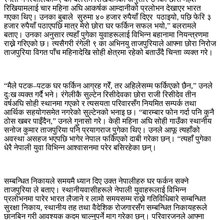
रिखियामलाई चार महिना अघि आकर्षक आम्दानीको प्रलोभन देखाएर भारत
गएका थिए। उनका बुबाले सुरुमा ४० हजार रुपैयाँ दिएर पठाइयो, पछि फेरि ३
हजार रुपैयाँ पठाएपछि मात्र मेरो छोरा घर फर्किन सफल भयो,” बलरामले
बताए। उनका अनुसार त्यहाँ पुगेका युवाहरूलाई विभिन्न बहानामा नियन्त्रणमा
राख्ने गरिएको छ। त्यसैगरी रंगेली ९ का अभिनयु ताजपुरियाले आफ्ना छोरा निरोज
ताजपुरिया विगत पाँच महिनादेखि सोही क्षेत्रमा रहेको बताउँदै चिन्ता व्यक्त गरे।
“मैले पटक–पटक घर फर्किन आग्रह गरेँ, तर अहिलेसम्म फर्किएको छैन,” उनले
दुःख व्यक्त गर्दै भने। रंगेलीकै सुल्टेन रिसीदेवका छोरा राजी रिसीदेव तीन
वर्षअघि सोही स्थानमा गएको र त्यसयता परिवारसँग नियमित सम्पर्क तथा
आर्थिक सहयोगसमेत नगरेको सुल्टेनको भनाइ छ। “बारम्बार फोन गर्दा पनि कुनै
ठोस खबर पाइँदैन,” उनले गुनासो गरे। केही महिना अघि सोही गाउँका स्थानीय
सनोज कुमार ताजपुरिया पनि प्रयागराज पुगेका थिए। उनले आफू त्यहाँको
अवस्था असहज भएपछि भागेर नेपाल फर्किएको दाबी गरेका छन्। “त्यहाँ पुगेका
धेरै नेपाली युवा विभिन्न आश्वासनमा परेर बसिरहेका छन्।
सम्बन्धित निकायले समयमै ध्यान दिए उक्त नेपालीहरु घर फर्कन सक्ने
ताजपुरिया ले बताए। स्थानीयवासीहरूले नेपाली युवाहरूलाई विभिन्न
प्रलोभनमा पारेर भारत लैजाने र लामो समयसम्म राख्ने गतिविधिबारे सम्बन्धित
सुरक्षा निकाय, स्थानीय तह तथा वैदेशिक रोजगारसँग सम्बन्धित निकायहरूले
छानबिन गरी आवश्यक कदम चाल्नुपर्ने माग गरेका छन्। परिवारजनले आफ्ना