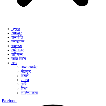
गृहपृष्ठ
समाचार
राजनीति
मनोरञ्जन
स्वास्थ्य
अर्थतन्त्र
राशिफल
जाति विशेष
अन्य
ताजा अपडेट
खेलकुद
विचार
समाज
कृषि
शिक्षा
साहित्य कला
Facebook