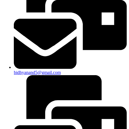
bidhyanand5@gmail.com