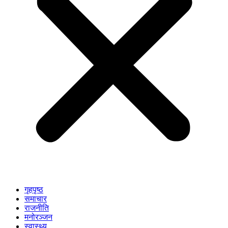
गृहपृष्ठ
समाचार
राजनीति
मनोरञ्जन
स्वास्थ्य