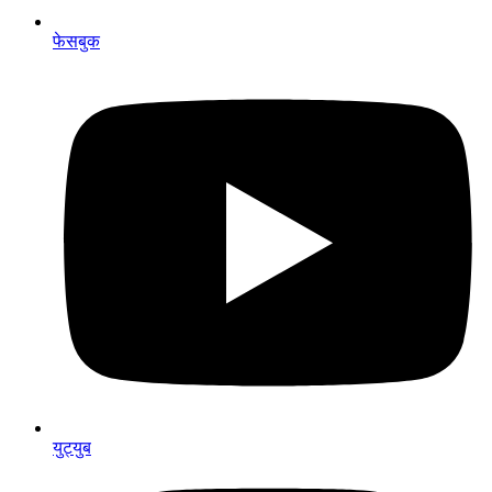
फेसबुक
युट्युब