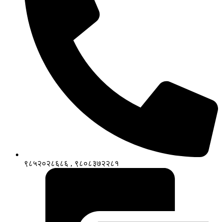
९८५२०२८६८६ , ९८०८३७२२८१