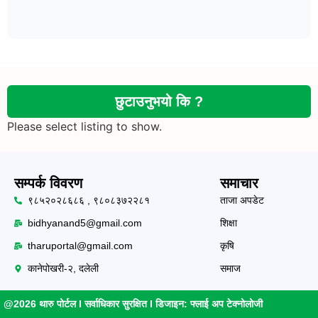
छुटाउनुभयो कि ?
Please select listing to show.
सम्पर्क विवरण
समाचार
९८५२०२८६८६ , ९८०८३७२२८१
ताजा अपडेट
bidhyanand5@gmail.com
शिक्षा
tharuportal@gmail.com
कृषि
कानेपोखरी-२, दलेली
समाज
@2026 थारु पोर्टल l सर्वाधिकार सुरक्षित l डिजाइन:
फ्लाई अप टेक्नोलोजी