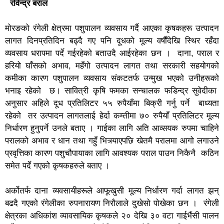
रविन्द्र बराल
मोरङको रंगेली क्षेत्रमा पशुपालन व्यवसाय गर्दै आएका कृषकहरू उत्पादन
लागत दिनप्रतिदिन बढ्दै गए पनि दूधको मूल्य वर्षौंदेखि स्थिर रहँदा
व्यवसाय धरापमा पर्दे गईरहेकाे बताउदै आईरहेका छन । दाना, पराल र
हरियो घाँसको अभाव, महँगो उत्पादन लागत तथा सरकारी सहयोगको
कमीका कारण पशुपालन व्यवसाय संकटतर्फ उन्मुख भएको उनीहरूको
भनाइ रहेको छ। सावित्री कृषि फमका सन्चालक फडिन्द्र सुवेदीका
अनुसार अहिले दूध प्रतिलिटर ५५ रुपैयाँमा बिक्री गर्नु पर्ने बाध्यता
रहेको तर उत्पादन लागतलाई हेर्दा कम्तीमा ७० रुपैयाँ प्रतिलिटर मूल्य
निर्धारण हुनुपर्ने उनले बताए । गाईका लागि अति आव्सयक रुपमा चाहिने
परालको अभाव र धान तथा गहुँ भित्र्याएपछि खेतमै परालमा आगो लगाउने
प्रवृत्तिका कारण पशुचौपायाका लागि आवश्यक पराल पाउन निकैनै कठिन
समेत पर्दे गएको कृषकहरुले बताए ।
अर्कोतर्फ दाना व्यवसायीहरूले आफूखुसी मूल्य निर्धारण गर्दा लागत झन्
बढदै गएको रंगेलीका रुपनारायण निराैलाले दुखेसाे पाेखेका छन । रंगेली
क्षेत्रका अधिकांश व्यावसायिक कृषकले २० देखि ३० वटा गाईभैंसी पालन