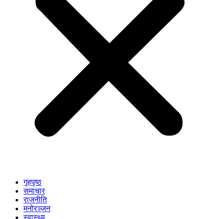
गृहपृष्ठ
समाचार
राजनीति
मनोरञ्जन
स्वास्थ्य