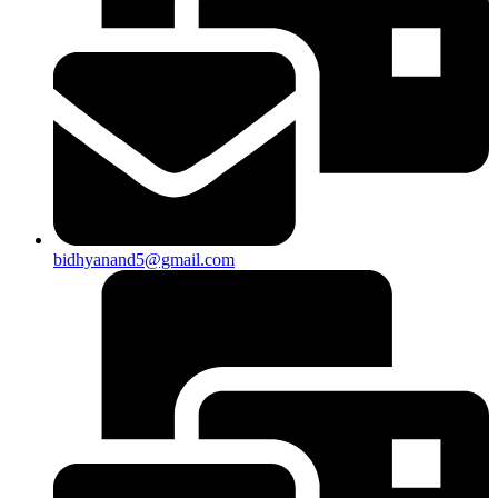
bidhyanand5@gmail.com