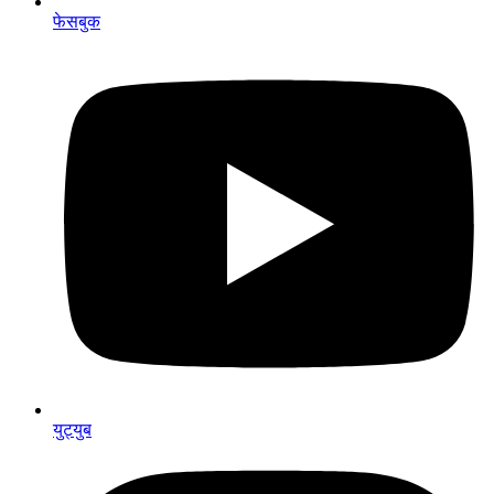
फेसबुक
युट्युब