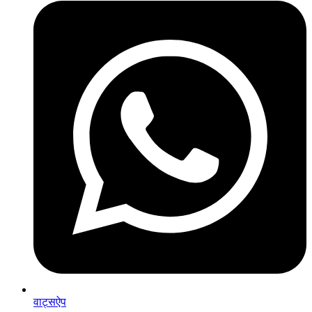
वाट्सऐप