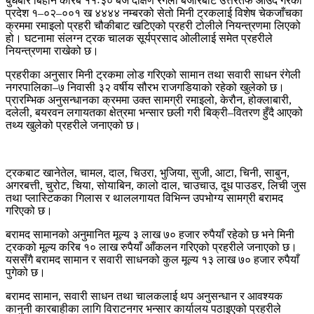
बुधबार बिहान करिब ११ः३० बजे दक्षिण रंगेली बजारबाट उत्तरतर्फ आउँदै गरेको
प्रदेश १–०२–००१ ख ४४४४ नम्बरको सेतो मिनी ट्रकलाई विशेष चेकजाँचका
क्रममा रमाइलो प्रहरी चौकीबाट खटिएको प्रहरी टोलीले नियन्त्रणमा लिएको
हो। घटनामा संलग्न ट्रक चालक सूर्यप्रसाद ओलीलाई समेत प्रहरीले
नियन्त्रणमा राखेको छ।
प्रहरीका अनुसार मिनी ट्रकमा लोड गरिएको सामान तथा सवारी साधन रंगेली
नगरपालिका–७ निवासी ३२ वर्षीय सौरभ राजगडियाको रहेको खुलेको छ।
प्रारम्भिक अनुसन्धानका क्रममा उक्त सामग्री रमाइलो, केरौन, होक्लाबारी,
दलेली, बयरवन लगायतका क्षेत्रमा भन्सार छली गरी बिक्री–वितरण हुँदै आएको
तथ्य खुलेको प्रहरीले जनाएको छ।
ट्रकबाट खानेतेल, चामल, दाल, चिउरा, भुजिया, सुजी, आटा, चिनी, साबुन,
अगरबत्ती, चुरोट, चिया, सोयाबिन, कालो दाल, चाउचाउ, दूध पाउडर, लिची जुस
तथा प्लास्टिकका गिलास र थाललगायत विभिन्न उपभोग्य सामग्री बरामद
गरिएको छ।
बरामद सामानको अनुमानित मूल्य ३ लाख ७० हजार रुपैयाँ रहेको छ भने मिनी
ट्रकको मूल्य करिब १० लाख रुपैयाँ आँकलन गरिएको प्रहरीले जनाएको छ।
यससँगै बरामद सामान र सवारी साधनको कुल मूल्य १३ लाख ७० हजार रुपैयाँ
पुगेको छ।
बरामद सामान, सवारी साधन तथा चालकलाई थप अनुसन्धान र आवश्यक
कानुनी कारबाहीका लागि विराटनगर भन्सार कार्यालय पठाइएको प्रहरीले