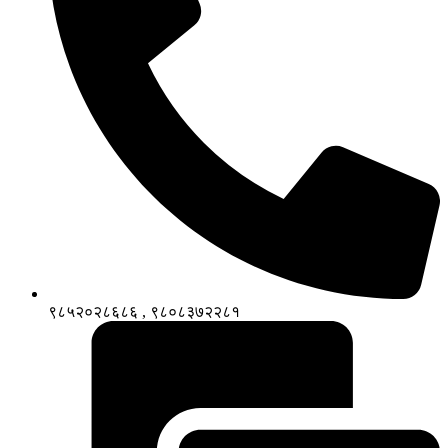
९८५२०२८६८६ , ९८०८३७२२८१