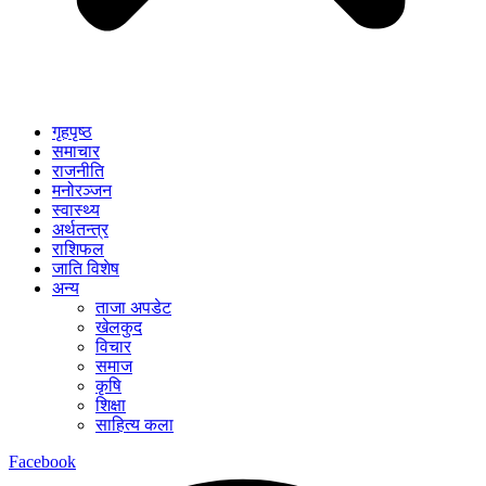
गृहपृष्ठ
समाचार
राजनीति
मनोरञ्जन
स्वास्थ्य
अर्थतन्त्र
राशिफल
जाति विशेष
अन्य
ताजा अपडेट
खेलकुद
विचार
समाज
कृषि
शिक्षा
साहित्य कला
Facebook