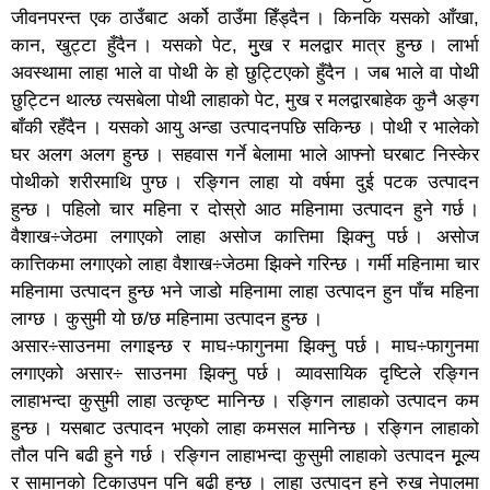
जीवनपरन्त एक ठाउँबाट अर्को ठाउँमा हिँड्दैन । किनकि यसको आँखा,
कान, खुट्टा हुँदैन । यसको पेट, मुुख र मलद्वार मात्र हुन्छ । लार्भा
अवस्थामा लाहा भाले वा पोथी के हो छुट्टिएको हुँदैन । जब भाले वा पोथी
छुट्टिन थाल्छ त्यसबेला पोथी लाहाको पेट, मुख र मलद्वारबाहेक कुनै अङ्ग
बाँकी रहँदैन । यसको आयु अन्डा उत्पादनपछि सकिन्छ । पोथी र भालेको
घर अलग अलग हुन्छ । सहवास गर्ने बेलामा भाले आफ्नो घरबाट निस्केर
पोथीको शरीरमाथि पुग्छ । रङ्गिन लाहा यो वर्षमा दुई पटक उत्पादन
हुन्छ । पहिलो चार महिना र दोस्रो आठ महिनामा उत्पादन हुने गर्छ ।
वैशाख÷जेठमा लगाएको लाहा असोज कात्तिमा झिक्नु पर्छ । असोज
कात्तिकमा लगाएको लाहा वैशाख÷जेठमा झिक्ने गरिन्छ । गर्मी महिनामा चार
महिनामा उत्पादन हुन्छ भने जाडो महिनामा लाहा उत्पादन हुन पाँच महिना
लाग्छ । कुसुमी यो छ/छ महिनामा उत्पादन हुन्छ ।
असार÷साउनमा लगाइन्छ र माघ÷फागुनमा झिक्नु पर्छ । माघ÷फागुनमा
लगाएको असार÷ साउनमा झिक्नु पर्छ । व्यावसायिक दृष्टिले रङ्गिन
लाहाभन्दा कुसुमी लाहा उत्कृष्ट मानिन्छ । रङ्गिन लाहाको उत्पादन कम
हुन्छ । यसबाट उत्पादन भएको लाहा कमसल मानिन्छ । रङ्गिन लाहाको
तौल पनि बढी हुने गर्छ । रङ्गिन लाहाभन्दा कुसुमी लाहाको उत्पादन मूूल्य
र सामानको टिकाउपन पनि बढी हुन्छ । लाहा उत्पादन हुने रुख नेपालमा