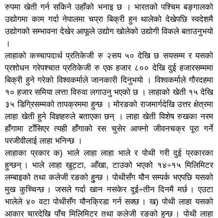
रुपमा खेती गर्न सकिने उहाँको भनाइ छ । भारतको पश्चिम बङ्गालको
उद्योगमा काम गर्दा नेपालमा चप्रा बिक्री हुन थालेको देखेपछि स्वदेशमै
उद्योगको सम्भावना देखेर आफूले उद्योग खोलेको उद्योगी विकले बताउनुभयो
।
लाहाको कच्चापदार्थ प्रतिकेजी रु २सय ५० देखि छ सयसम्म र यसको
प्रशोधन गरेपश्चात प्रतिकेजी रु एक हजार ८०० देखि दुई हजारसम्ममा
बिक्री हुने गरेको विश्वकर्माले जानकारी दिनुभयो । विश्वकर्माले गौरदहमा
१० हजार समिया लत्ता विरुवा लगाउनु भएको छ । लाहाको खेती १५ देखि
३५ डिग्रिसम्मको तापक्रममा हुन्छ । मोरङको राजमार्गदेखि उत्तर क्षेत्रमा
लाहा खेती हुने विज्ञहरुले बताएका छन् । लाहा खेती विशेष रुखका नरम
हाँगामा टाँसिएर त्यही हाँगाको रस चुसेर आफ्नो जीवनचक्र पूरा गर्ने
परजीवीलाई लाहा भनिन्छ ।
लाहाका प्रकार क) भाले लाहा लाहा भाले र पोथी गरी दुई प्रकारका
हुन्छन् । भाले लाहा खुट्टा, आँखा, टाउको भएको १४÷१५ मिलिमिटर
लम्बाइको तथा कलेजी रङको हुुन्छ । पोथीसँग यौन सम्पर्क भएपछि यसको
मुख कुच्चिन्छ । जसले गर्दा खान नसकेर दुई÷तीन दिनमै मर्छ । एउटा
भालेले ४० वटा पोथीसँग यौनक्रिडा गर्न सक्छ । ख) पोथी लाहा यसको
आकार चारदेखि पाँच मिलिमिटर तथा कलेजी रङको हुन्छ । पोथी लाहा