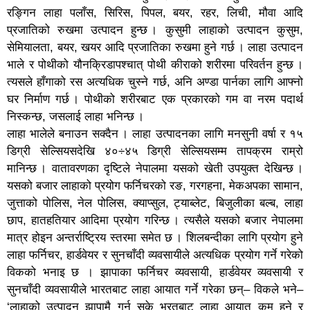
रङ्गिन लाहा पलाँस, सिरिस, पिपल, बयर, रहर, लिची, मौवा आदि
प्रजातिको रुखमा उत्पादन हुन्छ । कुसुमी लाहाको उत्पादन कुसुम,
सेमियालता, बयर, खयर आदि प्रजातिका रुखमा हुने गर्छ । लाहा उत्पादन
भाले र पोथीको यौनक्रिडापश्चात् पोथी कीराको शरीरमा परिवर्तन हुन्छ ।
त्यसले हाँगाको रस अत्यधिक चुस्ने गर्छ, अनि अण्डा पार्नका लागि आफ्नो
घर निर्माण गर्छ । पोथीको शरीरबाट एक प्रकारको गम वा नरम पदार्थ
निस्कन्छ, जसलाई लाहा भनिन्छ ।
लाहा भालेले बनाउन सक्दैन । लाहा उत्पादनका लागि मनसुनी वर्षा र १५
डिग्री सेल्सियसदेखि ४०÷४५ डिग्री सेल्सियसम्म तापक्रम राम्रो
मानिन्छ । वातावरणका दृष्टिले नेपालमा यसको खेती उपयुक्त देखिन्छ ।
यसको बजार लाहाको प्रयोग फर्निचरको रङ, गरगहना, मेकअपका सामान,
जुत्ताको पोलिस, नेल पोलिस, क्याप्सुल, ट्याब्लेट, बिजुलीका बल्ब, लाहा
छाप, हातहतियार आदिमा प्रयोग गरिन्छ । त्यसैले यसको बजार नेपालमा
मात्र होइन अन्तर्राष्ट्रिय स्तरमा समेत छ । शिलबन्दीका लागि प्रयोग हुने
लाहा फर्निचर, हार्डवेयर र सुनचाँदी व्यवसायीले अत्यधिक प्रयोग गर्ने गरेको
विकको भनाइ छ । झापाका फर्निचर व्यवसायी, हार्डवेयर व्यवसायी र
सुनचाँदी व्यवसायीले भारतबाट लाहा आयात गर्ने गरेका छन्– विकले भने–
‘लाहाको उत्पादन झापामै गर्न सके भरतबाट लाहा आयात कम हुने र