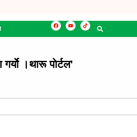
य
र्याे ।थारू पाेर्टल'