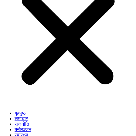
गृहपृष्ठ
समाचार
राजनीति
मनोरञ्जन
स्वास्थ्य