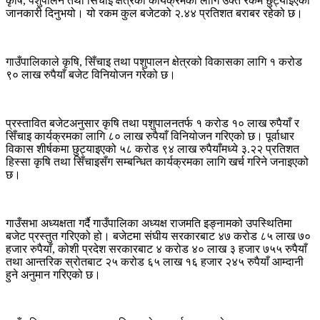
कृषि, पशुपालन तथा सिँचाइ क्षेत्रका कार्यक्रमका लागि उक्त रकम छुट्याइएको
जानकारी दिनुभयो। यो रकम कुल बजेटको २.४४ प्रतिशत बराबर रहेको छ।
गाउँपालिकाले कृषि, सिँचाइ तथा पशुपालन क्षेत्रको विकासका लागि १ करोड
९० लाख रुपैयाँ बजेट विनियोजन गरेको छ।
प्रस्तावित बजेटअनुसार कृषि तथा पशुपालनतर्फ १ करोड १० लाख रुपैयाँ र
सिँचाइ कार्यक्रमका लागि ८० लाख रुपैयाँ विनियोजन गरिएको छ। पूर्वाधार
विकास शीर्षकमा छुट्याइएको ५८ करोड ९४ लाख रुपैयाँमध्ये ३.२२ प्रतिशत
हिस्सा कृषि तथा सिँचाइसँग सम्बन्धित कार्यक्रमका लागि खर्च गरिने जनाइएको
छ।
गाउँसभा अध्यक्षता गर्दै गाउँपालिका अध्यक्ष राजमति इङ्नामको उपस्थितिमा
बजेट प्रस्तुत गरिएको हो। बजेटमा संघीय सरकारबाट ४७ करोड ८५ लाख ७०
हजार रुपैयाँ, कोशी प्रदेश सरकारबाट ४ करोड ४० लाख ३ हजार ७५५ रुपैयाँ
तथा आन्तरिक स्रोतबाट २५ करोड ६५ लाख १६ हजार २४५ रुपैयाँ आम्दानी
हुने अनुमान गरिएको छ।