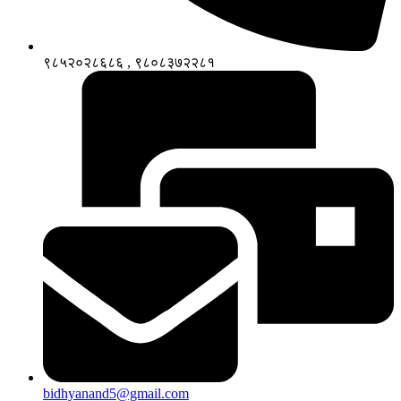
९८५२०२८६८६ , ९८०८३७२२८१
bidhyanand5@gmail.com