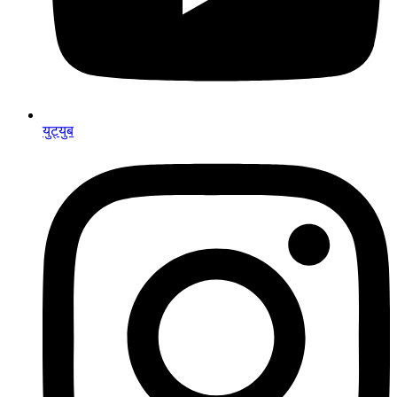
युट्युब