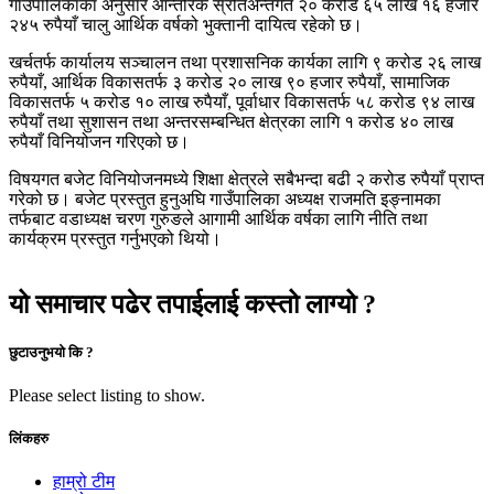
गाउँपालिकाका अनुसार आन्तरिक स्रोतअन्तर्गत २० करोड ६५ लाख १६ हजार
२४५ रुपैयाँ चालु आर्थिक वर्षको भुक्तानी दायित्व रहेको छ।
खर्चतर्फ कार्यालय सञ्चालन तथा प्रशासनिक कार्यका लागि ९ करोड २६ लाख
रुपैयाँ, आर्थिक विकासतर्फ ३ करोड २० लाख ९० हजार रुपैयाँ, सामाजिक
विकासतर्फ ५ करोड १० लाख रुपैयाँ, पूर्वाधार विकासतर्फ ५८ करोड ९४ लाख
रुपैयाँ तथा सुशासन तथा अन्तरसम्बन्धित क्षेत्रका लागि १ करोड ४० लाख
रुपैयाँ विनियोजन गरिएको छ।
विषयगत बजेट विनियोजनमध्ये शिक्षा क्षेत्रले सबैभन्दा बढी २ करोड रुपैयाँ प्राप्त
गरेको छ। बजेट प्रस्तुत हुनुअघि गाउँपालिका अध्यक्ष राजमति इङ्नामका
तर्फबाट वडाध्यक्ष चरण गुरुङले आगामी आर्थिक वर्षका लागि नीति तथा
कार्यक्रम प्रस्तुत गर्नुभएको थियो।
यो समाचार पढेर तपाईलाई कस्तो लाग्यो ?
छुटाउनुभयो कि ?
Please select listing to show.
लिंकहरु
हाम्रो टीम