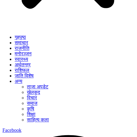
गृहपृष्ठ
समाचार
राजनीति
मनोरञ्जन
स्वास्थ्य
अर्थतन्त्र
राशिफल
जाति विशेष
अन्य
ताजा अपडेट
खेलकुद
विचार
समाज
कृषि
शिक्षा
साहित्य कला
Facebook