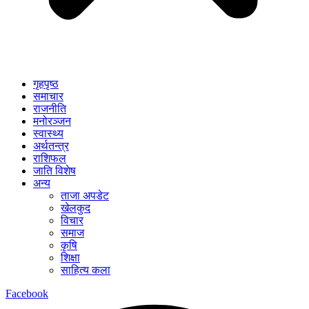
गृहपृष्ठ
समाचार
राजनीति
मनोरञ्जन
स्वास्थ्य
अर्थतन्त्र
राशिफल
जाति विशेष
अन्य
ताजा अपडेट
खेलकुद
विचार
समाज
कृषि
शिक्षा
साहित्य कला
Facebook