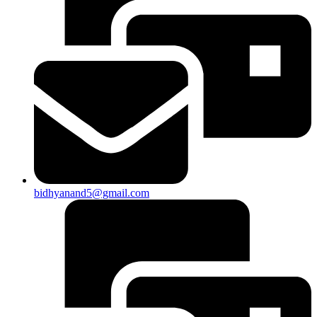
bidhyanand5@gmail.com