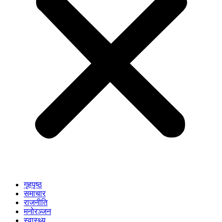
गृहपृष्ठ
समाचार
राजनीति
मनोरञ्जन
स्वास्थ्य