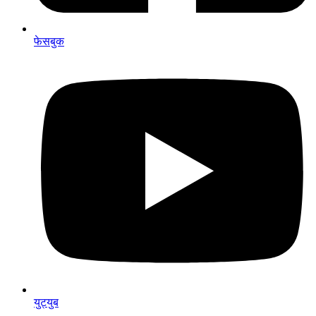
फेसबुक
युट्युब