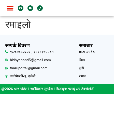
जाति विशेष
रमाइलाे
सम्पर्क विवरण
समाचार
९८५२०२८६८६ , ९८०८३७२२८१
ताजा अपडेट
bidhyanand5@gmail.com
शिक्षा
tharuportal@gmail.com
कृषि
कानेपोखरी-२, दलेली
समाज
@2026 थारु पोर्टल l सर्वाधिकार सुरक्षित l डिजाइन:
फ्लाई अप टेक्नोलोजी