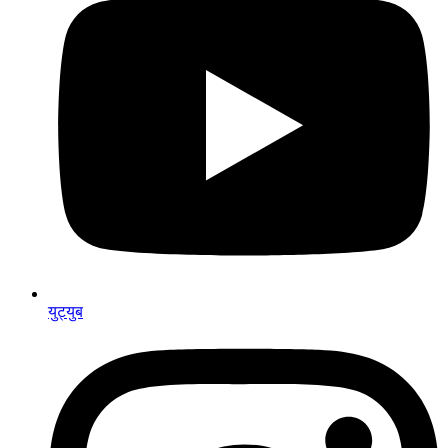
युट्युब