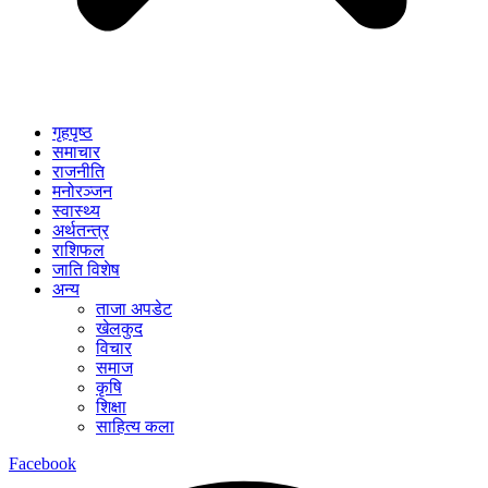
गृहपृष्ठ
समाचार
राजनीति
मनोरञ्जन
स्वास्थ्य
अर्थतन्त्र
राशिफल
जाति विशेष
अन्य
ताजा अपडेट
खेलकुद
विचार
समाज
कृषि
शिक्षा
साहित्य कला
Facebook