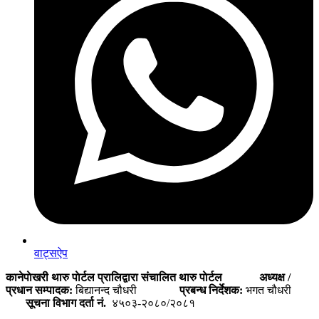
वाट्सऐप
कानेपाेखरी थारु पाेर्टल प्रालिद्वारा संचालित थारु पाेर्टल
अध्यक्ष /
प्रधान सम्पादक:
बिद्यानन्द चौधरी
प्रबन्ध निर्देशक:
भगत चौधरी
सूचना विभाग दर्ता नं.
४५०३-२०८०/२०८१