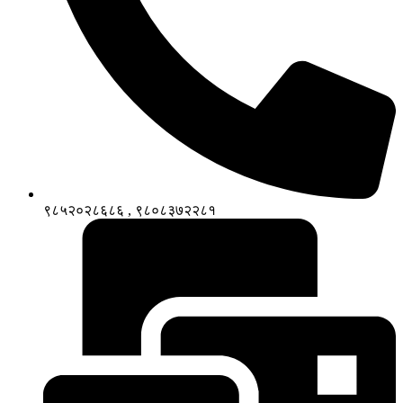
९८५२०२८६८६ , ९८०८३७२२८१