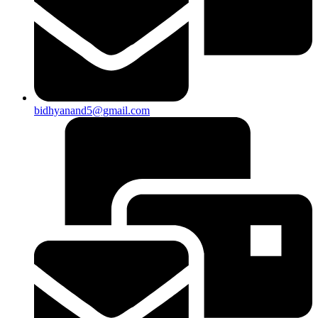
bidhyanand5@gmail.com