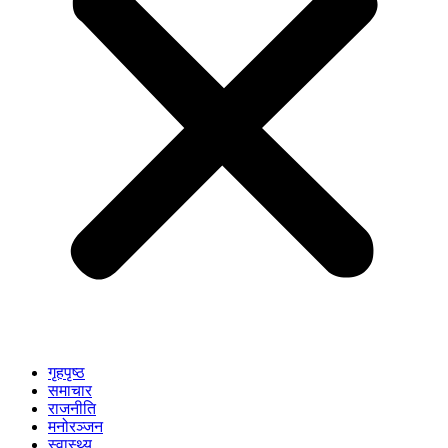
गृहपृष्ठ
समाचार
राजनीति
मनोरञ्जन
स्वास्थ्य