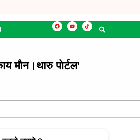
य
ाय माैन।थारु पाेर्टल'
ल