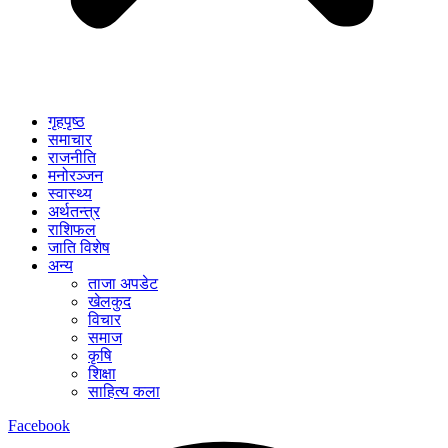
गृहपृष्ठ
समाचार
राजनीति
मनोरञ्जन
स्वास्थ्य
अर्थतन्त्र
राशिफल
जाति विशेष
अन्य
ताजा अपडेट
खेलकुद
विचार
समाज
कृषि
शिक्षा
साहित्य कला
Facebook