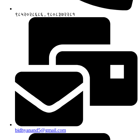
९८५२०२८६८६ , ९८०८३७२२८१
bidhyanand5@gmail.com