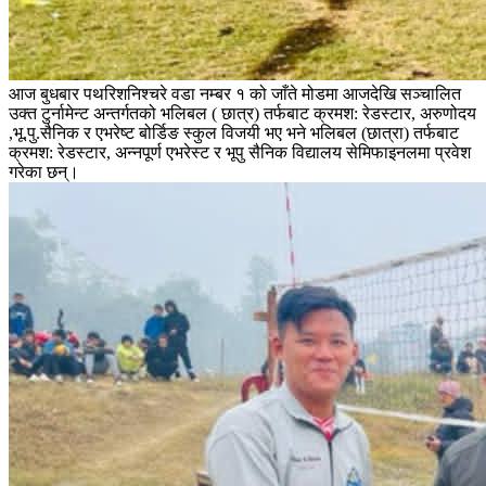
आज बुधबार पथरिशनिश्चरे वडा नम्बर १ को जाँते मोडमा आजदेखि सञ्चालित
उक्त टुर्नामेन्ट अन्तर्गतको भलिबल ( छात्र) तर्फबाट क्रमश: रेडस्टार, अरुणोदय
,भू.पु.सैनिक र एभरेष्ट बोर्डिङ स्कुल विजयी भए भने भलिबल (छात्रा) तर्फबाट
क्रमश: रेडस्टार, अन्नपूर्ण एभरेस्ट र भूपु सैनिक विद्यालय सेमिफाइनलमा प्रवेश
गरेका छन्।