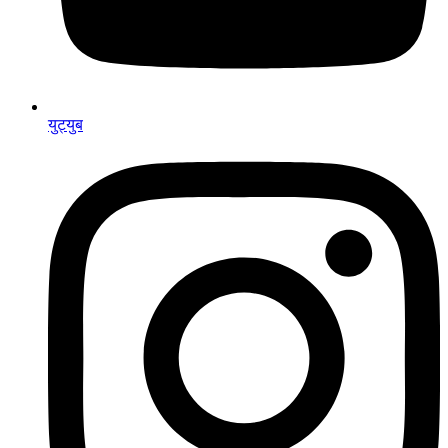
युट्युब