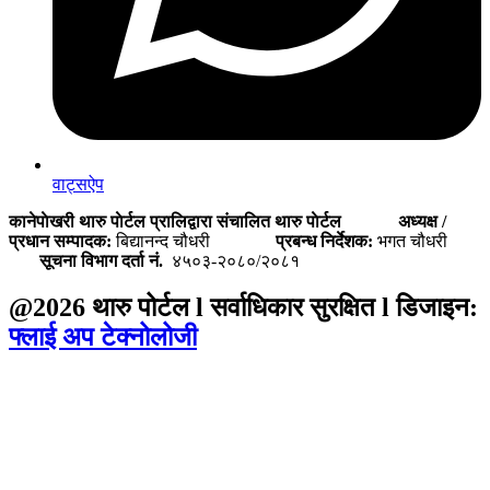
वाट्सऐप
कानेपाेखरी थारु पाेर्टल प्रालिद्वारा संचालित थारु पाेर्टल
अध्यक्ष /
प्रधान सम्पादक:
बिद्यानन्द चौधरी
प्रबन्ध निर्देशक:
भगत चौधरी
सूचना विभाग दर्ता नं.
४५०३-२०८०/२०८१
@2026 थारु पोर्टल l सर्वाधिकार सुरक्षित l डिजाइन:
फ्लाई अप टेक्नोलोजी