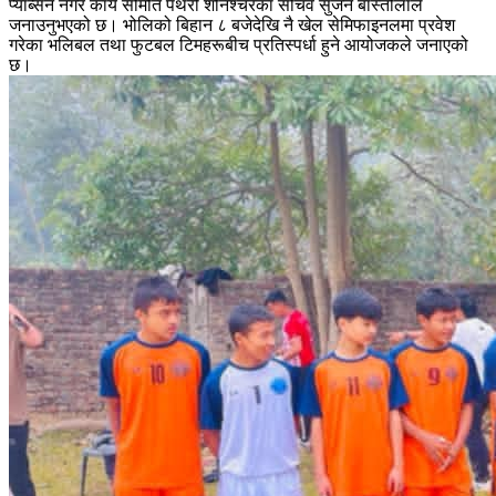
प्याब्सन नगर कार्य समिति पथरी शनिश्चरेका सचिव सुजन बास्तोलाले
जनाउनुभएको छ। भोलिको बिहान ८ बजेदेखि नै खेल सेमिफाइनलमा प्रवेश
गरेका भलिबल तथा फुटबल टिमहरूबीच प्रतिस्पर्धा हुने आयोजकले जनाएको
छ।