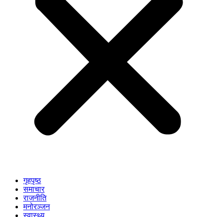
गृहपृष्ठ
समाचार
राजनीति
मनोरञ्जन
स्वास्थ्य