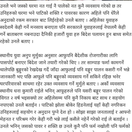
उनलेे भने जस्काे घरमा नत गाई नै पालेकाे नत कुनै व्यवसाय गरेको छ तर
उनिहरुकाे घरमा भने पाटिकाे शक्ति र पावरका कारण अहिले पनि धेरैले
अनुदाकाे रकम सरकार बाट लिईरहेकाे उनलेे बताए । अहिलेका युवाहरु
स्वदेशमै केही गर्ने मनसाय बनाएता पनि सरकारले युवाहरुलाई नेपालमै केही
गर्ने बाताबरण नबनाउदा दैनिकी हजारौं युवा हरु बिदेश पलायन हुन बाध्य समेत
रहेको उनलेे बताए ।
स्थानीय युवा अनुप मुर्मुका अनुसार आफुपनि बैदेशीक राेजगारीका लागि
पासपोर्ट बनाएर बिदेश जाने तयारी गरेको थिए । तर साम्पाङ फर्मा कामगर्ने
थालेपछि बुङ्गुरकाे रेखदेख गर्दे जाँदा आफुलाई पनि वङ्गुर पालन कसरी गर्ने भन्ने
जानकारी भए पछि आफूले पनि बङ्गुरकाे व्यवसाय गर्ने सकिने रहिछ भनेर
घरपरिवारको साथमा रहेर उक्त व्यवसाय गर्ने मुर्मुले बताए । अर्को व्यवसाय
स्थानीय धना कुमारी राईले भनिन् आफूहरुले पनि यसरी बङ्गुर पालन गरेको
विगत २ वर्ष भइसक्यो तर अहिलेसम्म पनि कुनै निकाय बाट साथ र सहयोग
नपाएकाे उनलेे बताईन । पाटिकाे झाेला बाेकेर हिडनेलाई यहाँ केही नगरिकन
उनिहरुलाई सहयोग र अनुदान पुग्ने देश हाे । साेझा साझा जनतालाई र आफ्नो
मेहनत र परिश्रम गरेर केही गराै भन्ने लाई कसैले नहेर्ने गरेकाे राई ले बताईन ।
उनले भनिन् जसको पावर र शक्ति छ उनले कुनै पनि फर्म नखोली पनि फर्मको