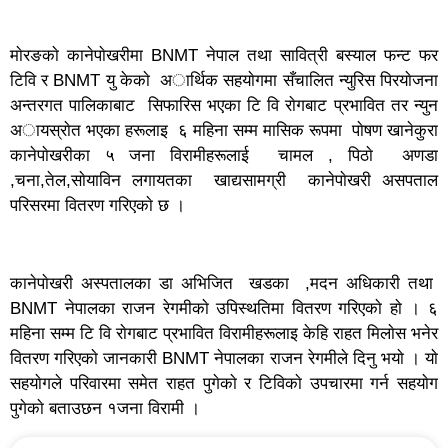
माेरङकाे कानेपाेखरीमा BNMT नेपाल तथा सावित्री बस्याल फन्ट फर
टिवि र BNMT यु केकाे अार्थिक सहयाेगमा सँचालित न्युरिस पिरयाेजना
अन्तरगत पालिकाबाट सिफारिस भएका टि वि राेगबाट प्रभावित तर न्युन
अायस्राेत भएका हरूलाइ ६ महिना सम्म मासिक रूपमा पाेषण खानेकुरा
कानेपाेखरीका ५ जना विरामीहरूलाई चामल , पिठाे अणडा
,चना,तेल,साेयाविन लगायतका खाद्यसामग्री कानेपाेखरी असपताल
परिसरमा वितरण गरिएकाे छ ।
कानेपाेखरी अस्पतालका डा अभिजित खडका ,मदन अधिकारी तथा
BNMT नेपालका राजन रेगमीकाे उपिस्थतिमा वितरण गरिएकाे हाे । ६
महिना सम्म टि वि राेगबाट प्रभावित विरामीहरूलाइ केहि राहत मिलाेस भनेर
वितरण गरिएकाे जानकारी BNMT नेपालका राजन रेगमीले दिनु भयाे । याे
सहयाेगले परिवारमा समेत राहत पुगेकाे र टिविकाे उपचारमा गर्न सहयाेग
पुगेकाे बताउछन १जना विरामी ।