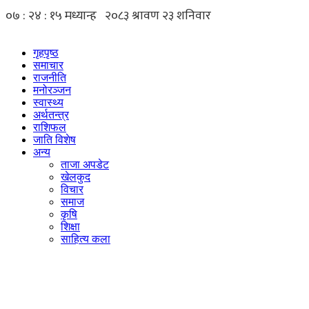
Skip
to
content
गृहपृष्ठ
समाचार
राजनीति
मनोरञ्जन
स्वास्थ्य
अर्थतन्त्र
राशिफल
जाति विशेष
अन्य
ताजा अपडेट
खेलकुद
विचार
समाज
कृषि
शिक्षा
साहित्य कला