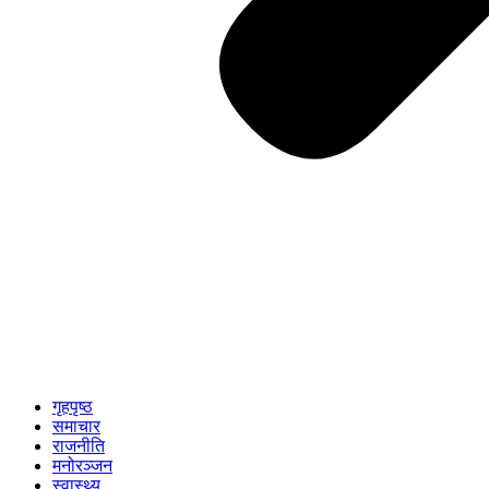
गृहपृष्ठ
समाचार
राजनीति
मनोरञ्जन
स्वास्थ्य