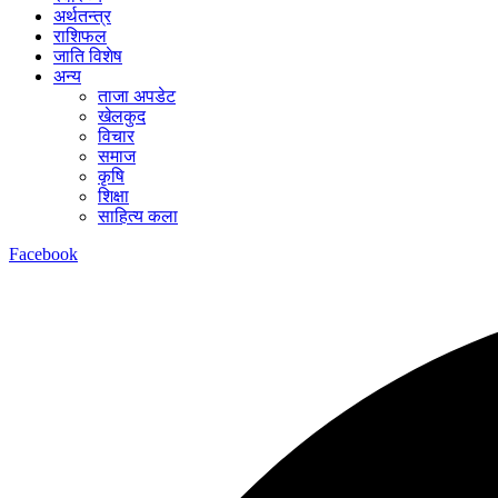
अर्थतन्त्र
राशिफल
जाति विशेष
अन्य
ताजा अपडेट
खेलकुद
विचार
समाज
कृषि
शिक्षा
साहित्य कला
Facebook