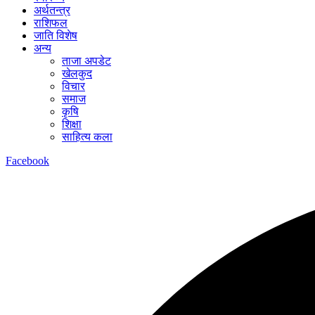
अर्थतन्त्र
राशिफल
जाति विशेष
अन्य
ताजा अपडेट
खेलकुद
विचार
समाज
कृषि
शिक्षा
साहित्य कला
Facebook