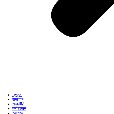
गृहपृष्ठ
समाचार
राजनीति
मनोरञ्जन
स्वास्थ्य