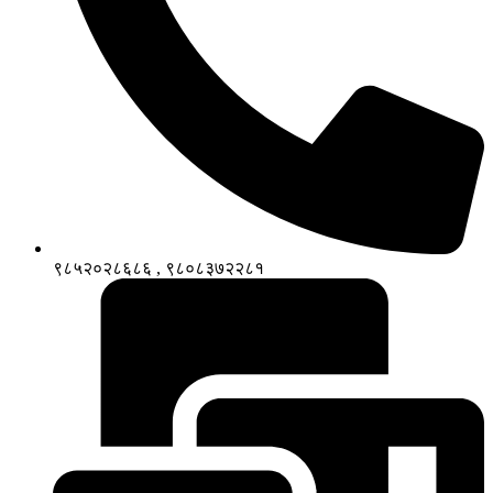
९८५२०२८६८६ , ९८०८३७२२८१