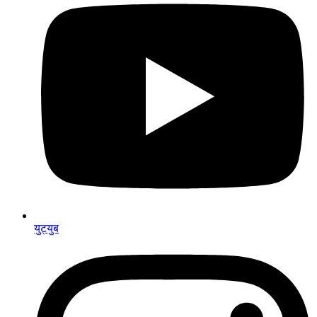
युट्युब