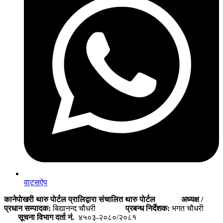
वाट्सऐप
कानेपाेखरी थारु पाेर्टल प्रालिद्वारा संचालित थारु पाेर्टल
अध्यक्ष /
प्रधान सम्पादक:
बिद्यानन्द चौधरी
प्रबन्ध निर्देशक:
भगत चौधरी
सूचना विभाग दर्ता नं.
४५०३-२०८०/२०८१