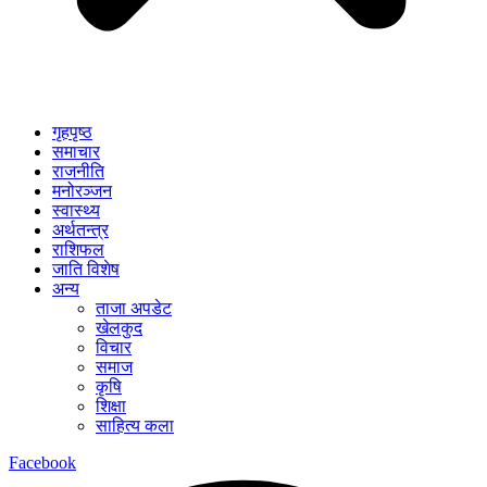
गृहपृष्ठ
समाचार
राजनीति
मनोरञ्जन
स्वास्थ्य
अर्थतन्त्र
राशिफल
जाति विशेष
अन्य
ताजा अपडेट
खेलकुद
विचार
समाज
कृषि
शिक्षा
साहित्य कला
Facebook