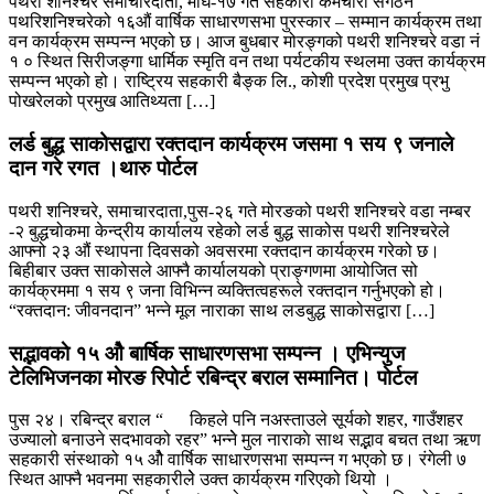
पथरी शनिश्चरे समाचारदाता, माघ-१७ गते सहकारी कर्मचारी संगठन
पथरिशनिश्चरेको १६औं वार्षिक साधारणसभा पुरस्कार – सम्मान कार्यक्रम तथा
वन कार्यक्रम सम्पन्न भएको छ। आज बुधबार मोरङ्गको पथरी शनिश्चरे वडा नं
१ ० स्थित सिरीजङ्गा धार्मिक स्मृति वन तथा पर्यटकीय स्थलमा उक्त कार्यक्रम
सम्पन्न भएको हो। राष्ट्रिय सहकारी बैङ्क लि., कोशी प्रदेश प्रमुख प्रभु
पोखरेलको प्रमुख आतिथ्यता […]
लर्ड बुद्ध साकोसद्वारा रक्तदान कार्यक्रम जसमा १ सय ९ जनाले
दान गरे रगत ।थारु पाेर्टल
पथरी शनिश्चरे, समाचारदाता,पुस-२६ गते मोरङको पथरी शनिश्चरे वडा नम्बर
-२ बुद्धचोकमा केन्द्रीय कार्यालय रहेको लर्ड बुद्ध साकोस पथरी शनिश्चरेले
आफ्नो २३ औं स्थापना दिवसको अवसरमा रक्तदान कार्यक्रम गरेको छ।
बिहीबार उक्त साकोसले आफ्नै कार्यालयको प्राङ्गणमा आयोजित सो
कार्यक्रममा १ सय ९ जना विभिन्न व्यक्तित्वहरूले रक्तदान गर्नुभएको हो।
“रक्तदान: जीवनदान” भन्ने मूल नाराका साथ लडबुद्ध साकोसद्वारा […]
सद्भावकाे १५ ओै बार्षिक साधारणसभा सम्पन्न । एभिन्युज
टेलिभिजनका माेरङ रिपोर्ट रबिन्द्र बराल सम्मानित। पाेर्टल
पुस २४। रबिन्द्र बराल “ किहले पनि नअस्ताउले सूर्यको शहर, गाउँशहर
उज्यालो बनाउने सदभावको रहर” भन्नेे मुल नाराकाे साथ सद्भाव बचत तथा ऋण
सहकारी संस्थाको १५ ओै वार्षिक साधारणसभा सम्पन्न ग भएको छ। रंगेली ७
स्थित आफ्नै भवनमा सहकारीलेे उक्त कार्यक्रम गरिएको थियो ।