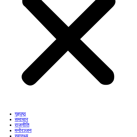
गृहपृष्ठ
समाचार
राजनीति
मनोरञ्जन
स्वास्थ्य