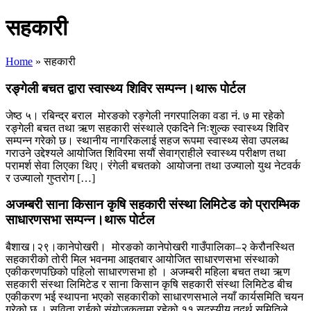
सहकारी
Home
»
सहकारी
रङ्गेली बचत द्वारा स्वास्थ्य शिविर सम्पन्न।थारू पाेर्टल
जेष्ठ ५। रबिन्द्र बराल मोरङको रङ्गेली नगरपालिका वडा नं. ७ मा रहेको
रङ्गेली बचत तथा ऋण सहकारी संस्थाले एकदिने निःशुल्क स्वास्थ्य शिविर
सम्पन्न गरेको छ। स्थानीय नागरिकलाई सहज रूपमा स्वास्थ्य सेवा उपलब्ध
गराउने उद्देश्यले आयोजित शिविरमा सयौं सेवाग्राहीले स्वास्थ्य परीक्षण तथा
परामर्श सेवा लिएका थिए। रंगेली बचतकाे आयोजना तथा उज्यालो युथ नेटवर्क
र उज्यालो गुप्तरोग […]
अजम्बरी साना किसान कृषि सहकारी संस्था लिमिटेड को प्रारम्भिक
साधारणसभा सम्पन्न।थारू पाेर्टल
बैशाख।२९।कानेपोखरी। मोरङको कानेपोखरी गाउँपालिका–२ केरौनस्थित
सहकारीको तोरी मिल भवनमा आइतबार आयोजित साधारणसभा संस्थाको
एकीकरणपछिको पहिलो साधारणसभा हो । अजम्बरी महिला बचत तथा ऋण
सहकारी संस्था लिमिटेड र साना किसान कृषि सहकारी संस्था लिमिटेड बीच
एकीकरण भई स्थापना भएको सहकारीको साधारणसभाले नयाँ कार्यसमिति चयन
गरेको छ । सविता राईको संयोजकत्वमा रहेको ११ सदस्यीय तदर्थ समितिले