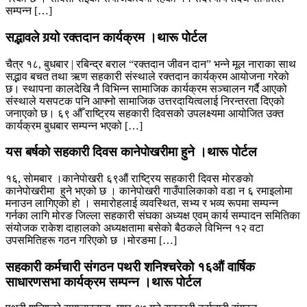
सम्पन्न […]
सद्भावले गर्‍यो रक्तदान कार्यक्रम ।थारू पाेर्टल
चैत्र १८, बुधबार | रबिन्द्र बराल “रक्तदान जीवन दान” भन्ने मूल नाराका साथ
सद्भाव बचत तथा ऋण सहकारी संस्थाले रक्तदान कार्यक्रम आयोजना गरेको
छ। स्थापना कालदेखि नै विभिन्न सामाजिक कार्यक्रम सञ्चालन गर्दै आएको
संस्थाले यसपटक पनि आफ्नो सामाजिक उत्तरदायित्वलाई निरन्तरता दिएको
जनाएको छ। ६९ औँ राष्ट्रिय सहकारी दिवसको उपलक्ष्यमा आयोजित उक्त
कार्यक्रम बुधबार सम्पन्न भएको […]
यस बर्षकाे सहकारी दिवस कानेपाेखरीमा हुने ।थारू पाेर्टल
१६, साेमबार ।कानेपाेखरी ६९औं राष्ट्रिय सहकारी दिवस मोरङकाे
कानेपाेखरीमा हुने भएको छ । कानेपोखरी गाउँपालिकाको वडा न ६ रमाइलोमा
मनाउन लागिएको हाे । समारोहलाई व्यवस्थित, सभ्य र भव्य रूपमा सम्पन्न
गर्नका लागि मोरङ जिल्ला सहकारी संघका अध्यक्ष एवम् कार्य सम्पादन समितिका
संयोजक राकेश दाहालको अध्यक्षतामा बसेको बैठकले विभिन्न १२ वटा
उपसमितिहरू गठन गरिएकाे छ ।मोरङमा […]
सहकारी कर्मचारी संगठन पथरी शनिश्चरेको १६औं वार्षिक
साधारणसभा कार्यक्रम सम्पन्न ।थारू पाेर्टल