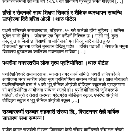
साधारणसभामा आर्थिक बर्ष ८०/८१ को आयव्यय प्रस्तुत समेत गरिएको […]
हाँसो र रोदनको साथ शिक्षण सिकाई र शैक्षिक व्यस्थापन सम्बन्धि
उत्प्रेरणा दिदै हरिश ओली ।थारु पाेर्टल
पथरी शनिश्चरे समाचारदाता, मङ्सिर -१५ गते फलेको हाँगो नुहिन्छ । मानिस
झुकेर सानो हुँदैन । जीवनत एक दिन मर्नैपर्ने निश्चित छ । गाली गर्नु, कुरा
काट्नु त सजिलो छ विद्यार्थी वा मानिसको मन जित्नु सारै कठित हुन्छ ।
शिक्षकको मुहारमा जहिले मुस्कान देखिनु पर्दछ । हाँसेर पढाऔं । नेपालकै नमुना
विद्यालय बुटवलका कालिका मावनज्ञान माविका […]
पथरीमा नगरस्तरीय लोक नृत्य प्रतियोगिता ।थारु पाेर्टल
पथरिशनिश्चरे समाचारदाचा, प्याब्सन नगर कार्य समिति ,पथरी शनिश्चरेको
आयोजना नगर स्तरीय लोक नृत्य प्रतियोगिता सम्पन्न गरेको छ। आज मोरङको
पथरिशनिश्चरे वडा नं १ को भुपू सैनिक अंग्रेजी बोडिङ्ग स्कुलको प्राङ्गणमा
सो प्रतियोगिता आयोजना सम्पन्न भएको हो। प्रतियोगिताको जुनियरतर्फ
पहिलो, दोस्रो र तेस्रो क्रमश: ग्रेटग्रेस बोर्डिङ्ग स्कूल, एभरेष्ट अंग्रेजी
बोडिङ्ग स्कुल र भुपु सैनिक अंग्रेजी स्कूल […]
सञ्चारकर्मी सञ्चार सहकारी संस्था लि., विराटनगर तेहौ वार्षिक
साधारण सभा सम्पन्न l
राजेश कुमार राजवंशी माेरङ्ग जिल्लका केही सँचार कर्मीहरुले सँचालन गरेकाे