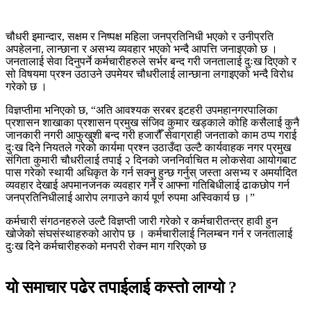
चौधरी इमान्दार, सक्षम र निष्पक्ष महिला जनप्रतिनिधी भएको र उनीप्रति
अपहेलना, लान्छाना र असभ्य व्यवहार भएको भन्दै आपत्ति जनाइएको छ ।
जनतालाई सेवा दिनुपर्ने कर्मचारीहरुले सर्भर बन्द गरी जनतालाई दुःख दिएको र
सो विषयमा प्रश्न उठाउने उपमेयर चौधरीलाई लान्छाना लगाइएको भन्दै विरोध
गरेको छ ।
विज्ञप्तीमा भनिएको छ, “अति आवश्यक सरबर इटहरी उपमहानगरपालिका
प्रशासन शाखाका प्रशासन प्रमुख संजिव कुमार खड्काले कोहि कसैलाई कुनै
जानकारी नगरी आफुखुशी बन्द गरी हजारौँ सेवाग्राही जनताको काम ठप्प गराई
दुःख दिने नियतले गरेको कार्यमा प्रश्न उठाउँदा उल्टै कार्यवाहक नगर प्रमुख
संगिता कुमारी चौधरीलाई तपाई २ दिनको जननिर्वाचित म लोकसेवा आयोगबाट
पास गरेको स्थायी अधिकृत के गर्न सक्नु हुन्छ गर्नुस् जस्ता असभ्य र अमर्यादित
व्यवहार देखाई अपमानजनक व्यवहार गर्ने र आफ्ना गतिबिधीलाई ढाकछोप गर्न
जनप्रतिनिधीलाई आरोप लगाउने कार्य पूर्ण रुपमा अस्विकार्य छ ।”
कर्मचारी संगठनहरुले उल्टै विज्ञप्ती जारी गरेको र कर्मचारीतन्त्र हावी हुन
खोजेको संघसंस्थाहरुको आरोप छ । कर्मचारीलाई निलम्बन गर्न र जनतालाई
दुःख दिने कर्मचारीहरुको मनपरी रोक्न माग गरिएको छ
यो समाचार पढेर तपाईलाई कस्तो लाग्यो ?