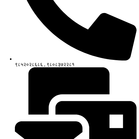
९८५२०२८६८६ , ९८०८३७२२८१