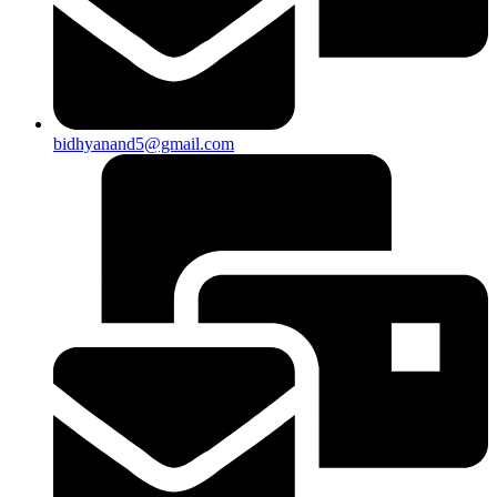
bidhyanand5@gmail.com