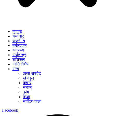
गृहपृष्ठ
समाचार
राजनीति
मनोरञ्जन
स्वास्थ्य
अर्थतन्त्र
राशिफल
जाति विशेष
अन्य
ताजा अपडेट
खेलकुद
विचार
समाज
कृषि
शिक्षा
साहित्य कला
Facebook