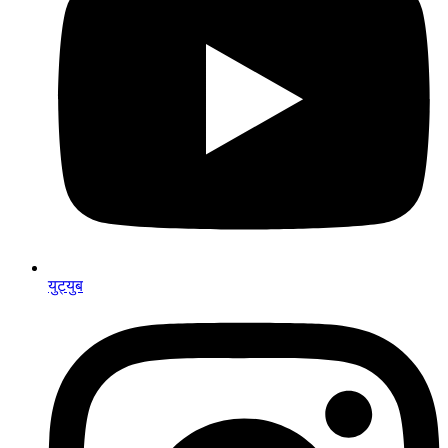
युट्युब