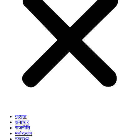
गृहपृष्ठ
समाचार
राजनीति
मनोरञ्जन
स्वास्थ्य