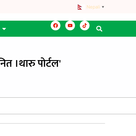
Nepali
▼
नित ।थारु पाेर्टल'