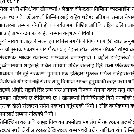
पुस-१८ गते
माेरङ पथरी शनिश्चरेका खाेजकर्ता / लेखक दीपेन्द्रराज तिम्सिना काठमाडौंमा
पुस- १७ गते खाेजकर्ता तिम्सिनालाई राष्ट्रिय धराेहर प्रतिष्ठान समाज नेपालल
अवसरमा सम्मान गरेको हाे । कार्यक्रममा विशिष्ट अतिथि राष्ट्रिय दलित आय
ओढाई अभिनन्दन पत्र सहित सम्मान गर्नुभएको थियोे ।
पृथ्वीनारायण शाहको सल्लाहकार बिसे नगर्चीकाे बिषयमा गहिरो खाेज अनु
नगर्ची पुस्तक प्रकाशन गरि गाैरबमय इतिहास खाेज, लेखन गरेकाले राष्ट्रिय 
संस्थापक अध्यक्ष राजानन्द माण्डव्यले बताउनुभयो । यहाँले इतिहासको प
पृथ्वीनारायण शाहलाई उचित समयमा उचित सल्लाह दिई राज्य एकिकरणका सु
अध्ययन गरि दुई संस्करण गुमनाम एक इतिहास पुस्तक मार्फत इतिहासलाई पुनर्
निर्माणको याेगदानलाई संसार सामु चिनाउन सफल हुनुभएको कदर पत्रमा भ
राष्ट्रकाे श्रीवृद्दि राष्ट्रकाे सिर उच्च राख्न अनवरत निष्काम सेवामा तत्पर रहनु
सम्मान गरिएको छ लेखिएको छ । खाेजकर्ता तिमिल्सिनाले बिसे नगर्चीकाे 
पुस्तक दाेस्राे संस्करण समेत प्रकाशन गर्नुभएको थियोे । साेहि कार्यक्रममा 
जनालाई सम्मान गरिएको थियोे ।
तिमिल्सिना यस अघि सामुदायिक वन उपभोक्ता महासंघ माेरङ २०६५ अरुणाेदय 
२०७४ पथरी जेसीज २०७४ देखि २०८१ सम्म पथरी उद्योग वाणिज्य संघ तिम्सि