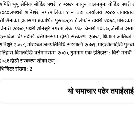
समिति भुपू सैनिक बाेर्डिङ पथरी १ २०७९ फागुन बालनमुना वाेर्डिङ पथरी 
२०८०लपथरी शनिश्चरे, नगरपालिका १ नं वडा कार्यालय २०८० लगायतका
तिम्सिनाका हालसम्म प्रकाशित पुस्तकहरु टेलिफोन डायरी २०६८, माेरङकाे 
चिनारी २०७०, पथरी शनिश्चरे नगरपालिका एक चिनारी २०७७, जेसीज दस्ता
दस्तावेज विगतदेखि वर्तमानसम्म दाेस्राे संस्करण २०७८, धिमाल जातिक
शनिश्चरे २०७८, माेरङका जनप्रतिनिधि संङगालाे २०७९, माइखाेलादेखि पुनर्व
इतिहास विगतदेखि वर्तमानसम्म २०८०, गुमनाम एक इतिहास : बिसे नगर्ची 
२०८१ दाेस्राे संस्करण रहेका छन् ।
भिजिटर संख्या :
2
यो समाचार पढेर तपाईलाई 