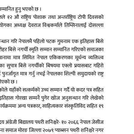
 सम्मानित हुनु भएको छ ।
े १२ ‍औ राष्ट्रिय पाेशाक तथा अन्तर्राष्ट्रिय टाेपी दिवसको
ाेगका अध्यक्ष देवराज विश्वकर्माले तिम्सिनालाई दाेसल्ला
सन्धान गरि नेपालमै पहिलो पटक गुमनाम एक इतिहास बिसे
धराेहर बिसे नगर्ची स्मृति सम्मान सम्मानित गरिएको समाजका
ानामा मात्र सिमित नेपाल एकिकरणका मूर्धन्य व्यक्तित्व
पात्र बिसे नगर्चीकाे बिषयमा एक्लो प्रयासबाट गहिरो
जागृत मात्र गर्नु नभई नेपालका शिल्पी समुदायको राष्ट्र
निएको छ ।
 भएकोले यहाँको सत्कर्मकाे उच्च सम्मान गर्दै याे कदर पत्र सहित
इतिहास गाेरखा सम्मनै पुगेर खाेज अनुसन्धान गरि लेखेको
कार्यक्रममा अन्य पत्रकार, साहित्यकार संस्कृतिविद सहित १९
अंग्रेजी बिद्यालय पथरी शनिश्चरे- १० २०६६ नेपाल जेसीज
ना समाज माेरङ जिल्ला २०७९ प्याब्सन पथरी शनिश्चरे नगर