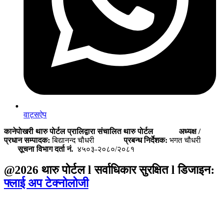
वाट्सऐप
कानेपाेखरी थारु पाेर्टल प्रालिद्वारा संचालित थारु पाेर्टल
अध्यक्ष /
प्रधान सम्पादक:
बिद्यानन्द चौधरी
प्रबन्ध निर्देशक:
भगत चौधरी
सूचना विभाग दर्ता नं.
४५०३-२०८०/२०८१
@2026 थारु पोर्टल l सर्वाधिकार सुरक्षित l डिजाइन:
फ्लाई अप टेक्नोलोजी