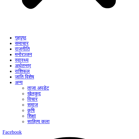
गृहपृष्ठ
समाचार
राजनीति
मनोरञ्जन
स्वास्थ्य
अर्थतन्त्र
राशिफल
जाति विशेष
अन्य
ताजा अपडेट
खेलकुद
विचार
समाज
कृषि
शिक्षा
साहित्य कला
Facebook