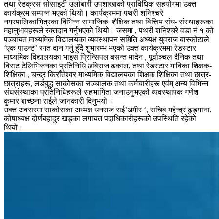
तथा रेडक्रस सोसाइटी उर्लाबारी उपशाखाको प्राविधिक सहयोगमा उक्त
कार्यक्रम सम्पन्न भएको थियो। कार्यक्रममा पथरी शनिश्चरे
नगरपालिकाभित्रका विभिन्न सामाजिक, शैक्षिक तथा वित्तिय संघ- संस्थाहरूका
महानुभावहरूले रक्तदान गर्नुभएको थियो। जसमा , पथरी शनिश्चरे वडा नं १ को
पञ्चायत माध्यमिक विद्यालयका व्यवस्थापन समिति अध्यक्ष युवराज बास्कोटाले
‘एक पाउन्ट’ रगत दान गर्नु हुँदै शुभारम्भ भएको उक्त कार्यक्रममा रेडस्टार
माध्यमिक विद्यालयका भाइस प्रिन्सिपल बसन्त मादेन , पूर्वाञ्चल दैनिक तथा
विराट टेलिभिजनका प्रतिनिधि छविराज ढकाल, तथा रेडस्टार माविका शिक्षक-
शिक्षिका , चन्द्र किराँतेश्वर माध्यमिक विद्यालयका शिक्षक शिक्षिका तथा छात्र-
छात्राहरू, लर्डबुद्ध साकोसका सञ्चालक तथा कर्मचारीहरू एवंम् अन्य विभिन्न
संघसंस्थाका प्रतिनिधिहरूले सहभागिता जनाउनुभएको व्यवस्थापक गणेश
कुमार बाच्छना राईले जानकारी दिनुभयो ।
उक्त अवसरमा साकोसका अध्यक्ष धनराज राई’अमीर ‘, सचिव महेन्द्र ढुङ्गाना,
कोषाध्यक्ष दोर्णबहादुर खड्का लगायत पदाधिकारीहरूको उपस्थिति रहेको
थियो।