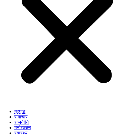
गृहपृष्ठ
समाचार
राजनीति
मनोरञ्जन
स्वास्थ्य