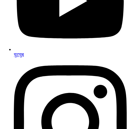
युट्युब