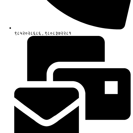
९८५२०२८६८६ , ९८०८३७२२८१