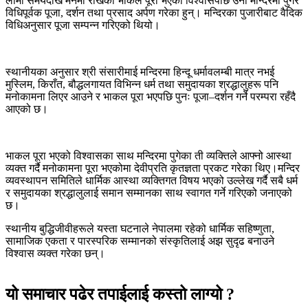
लामो समयदेखि मनमा राखेको भाकल पूरा भएको विश्वासपछि उनी मन्दिरमा पुगेर
विधिपूर्वक पूजा, दर्शन तथा प्रसाद अर्पण गरेका हुन्। मन्दिरका पुजारीबाट वैदिक
विधिअनुसार पूजा सम्पन्न गरिएको थियो।
स्थानीयका अनुसार श्री संसारीमाई मन्दिरमा हिन्दू धर्मावलम्बी मात्र नभई
मुस्लिम, किराँत, बौद्धलगायत विभिन्न धर्म तथा समुदायका श्रद्धालुहरू पनि
मनोकामना लिएर आउने र भाकल पूरा भएपछि पुनः पूजा–दर्शन गर्ने परम्परा रहँदै
आएको छ।
भाकल पूरा भएको विश्वासका साथ मन्दिरमा पुगेका ती व्यक्तिले आफ्नो आस्था
व्यक्त गर्दै मनोकामना पूरा भएकोमा देवीप्रति कृतज्ञता प्रकट गरेका थिए।मन्दिर
व्यवस्थापन समितिले धार्मिक आस्था व्यक्तिगत विषय भएको उल्लेख गर्दै सबै धर्म
र समुदायका श्रद्धालुलाई समान सम्मानका साथ स्वागत गर्ने गरिएको जनाएको
छ।
स्थानीय बुद्धिजीवीहरूले यस्ता घटनाले नेपालमा रहेको धार्मिक सहिष्णुता,
सामाजिक एकता र पारस्परिक सम्मानको संस्कृतिलाई अझ सुदृढ बनाउने
विश्वास व्यक्त गरेका छन्।
यो समाचार पढेर तपाईलाई कस्तो लाग्यो ?