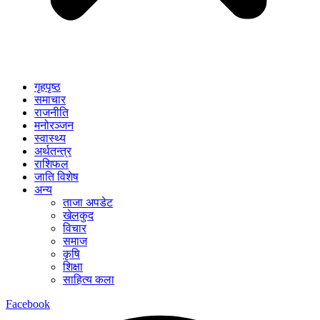
गृहपृष्ठ
समाचार
राजनीति
मनोरञ्जन
स्वास्थ्य
अर्थतन्त्र
राशिफल
जाति विशेष
अन्य
ताजा अपडेट
खेलकुद
विचार
समाज
कृषि
शिक्षा
साहित्य कला
Facebook