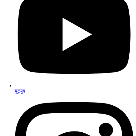
युट्युब