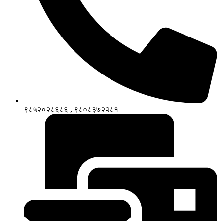
९८५२०२८६८६ , ९८०८३७२२८१