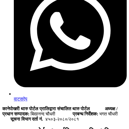
वाट्सऐप
कानेपाेखरी थारु पाेर्टल प्रालिद्वारा संचालित थारु पाेर्टल
अध्यक्ष /
प्रधान सम्पादक:
बिद्यानन्द चौधरी
प्रबन्ध निर्देशक:
भगत चौधरी
सूचना विभाग दर्ता नं.
४५०३-२०८०/२०८१