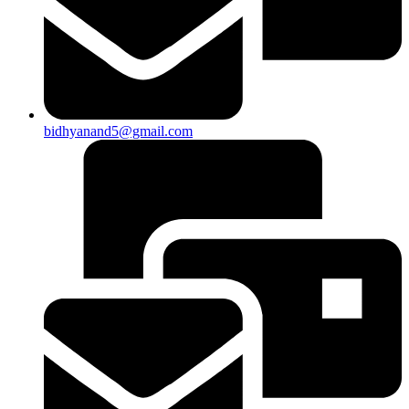
bidhyanand5@gmail.com