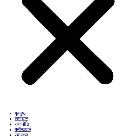
गृहपृष्ठ
समाचार
राजनीति
मनोरञ्जन
स्वास्थ्य