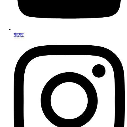
युट्युब