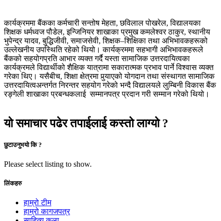
कार्यक्रममा बैंकका कर्मचारी सन्तोष मेहता, छविलाल पोखरेल, विद्यालयका
शिक्षक धर्मध्वज पौडेल, इन्जिनियर शाखाका प्रमुख कमलेश्वर ठाकुर, स्थानीय
भुपेन्द्र यादव, बुद्धिजीवी, समाजसेवी, शिक्षक–शिक्षिका तथा अभिभावकहरूको
उल्लेखनीय उपस्थिति रहेको थियो। कार्यक्रममा सहभागी अभिभावकहरूले
बैंकको सहयोगप्रति आभार व्यक्त गर्दै यस्ता सामाजिक उत्तरदायित्वका
कार्यक्रमले विद्यार्थीको शैक्षिक यात्रामा सकारात्मक प्रभाव पार्ने विश्वास व्यक्त
गरेका थिए। यसैबीच, शिक्षा क्षेत्रमा पुर्
याएको योगदान तथा संस्थागत सामाजिक
उत्तरदायित्वअन्तर्गत निरन्तर सहयोग गरेको भन्दै विद्यालयले लुम्बिनी विकास बैंक
रङ्गेली शाखाका प्रबन्धकलाई सम्मानपत्र प्रदान गरी सम्मान गरेको थियो।
यो समाचार पढेर तपाईलाई कस्तो लाग्यो ?
छुटाउनुभयो कि ?
Please select listing to show.
लिंकहरु
हाम्रो टीम
हाम्रो कागजपत्र
साहित्य कला