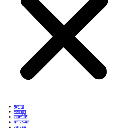
गृहपृष्ठ
समाचार
राजनीति
मनोरञ्जन
स्वास्थ्य