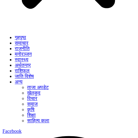
गृहपृष्ठ
समाचार
राजनीति
मनोरञ्जन
स्वास्थ्य
अर्थतन्त्र
राशिफल
जाति विशेष
अन्य
ताजा अपडेट
खेलकुद
विचार
समाज
कृषि
शिक्षा
साहित्य कला
Facebook