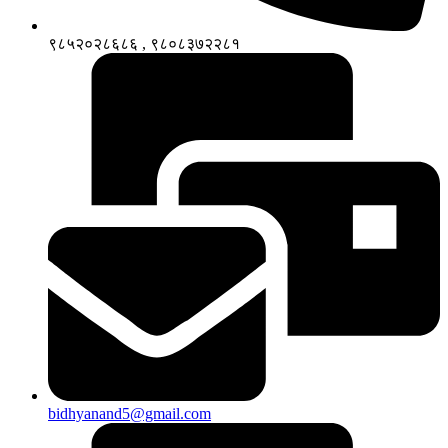
९८५२०२८६८६ , ९८०८३७२२८१
bidhyanand5@gmail.com