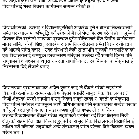
नर्सरीदेखि कक्षा ५ सम्ममा अध्ययनरत आधारभूत तहका ३सय १ जना
विद्यार्थीलाई भेस्ट बितरण कार्यक्रम सम्पन्न गरेको छ ।
विद्यार्थीहरूको उत्साह र विद्यालयप्रतिको आकर्षक हुने र बालबालिकाहरुलाई
समेत पठनपाठनमा अभिवृद्धि गर्ने उद्देश्यले बैंकले भेष्ट बितरण गरेको हाे । लुम्बिनी
विकास बैंक रङ्गेली शाखाका प्रबन्धक दुर्गेश रोनियारले बैंक वित्तीय कारोबारमा
मात्र सीमित नरही शिक्षा, स्वास्थ्य र सामाजिक क्षेत्रमा समेत निरन्तर योगदान
गर्दै आएको समेत बताए। उक्त संस्थाले केही साताअघि सुनवर्षी नगरपालिकाको
एक विद्यालयलाई कम्प्युटर हस्तान्तरण गरिएको उल्लेख गर्दै आगामी दिनमा पनि
समुदायको आवश्यकताअनुसार यस्ता सामाजिक उत्तरदायित्वका कार्यक्रमलाई
निरन्तरता दिदै लैजाने बताए ।
विद्यालयका प्रधानाध्यापक अर्विन कुमार साह ले बैंकले गरेको सहयोगले
विद्यार्थीहरूमा सकारात्मक ऊर्जा थपिएको बताउँदै सामुदायिक विद्यालयप्रति
निजी क्षेत्रको यस्तो सहयोग पाउनु निकैनै राम्रो रहेको र यस्ताे कार्यक्रमले
विद्यार्थीको मनोबल बढाउनुका साथै अभिभावकमा पनि सकारात्मक सन्देश प्रवाह
गर्ने ठुलाे मद्दत पुग्ने बताए । वडा अध्यक्ष सुजित मण्डलले सामाजिक
उत्तरदायित्वअन्तर्गत बैंकले गरेको सहयोगको प्रशंसा गर्दै शिक्षा क्षेत्रमा निजी
क्षेत्रको सहभागिता अझ विस्तार हुनुपर्ने र सामुदायिक विद्यालयका विद्यार्थीलाई
लक्षित गरी गरिएको सहयोगले अन्य संस्थालाई समेत प्रेरणा दिने विश्वास व्यक्त
गरेका छन ।